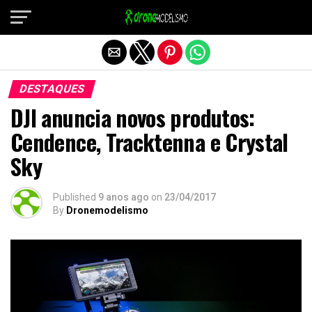
Sair da versão mobile
DESTAQUES
DJI anuncia novos produtos:
Cendence, Tracktenna e Crystal
Sky
Published
9 anos ago
on
23/04/2017
By
Dronemodelismo