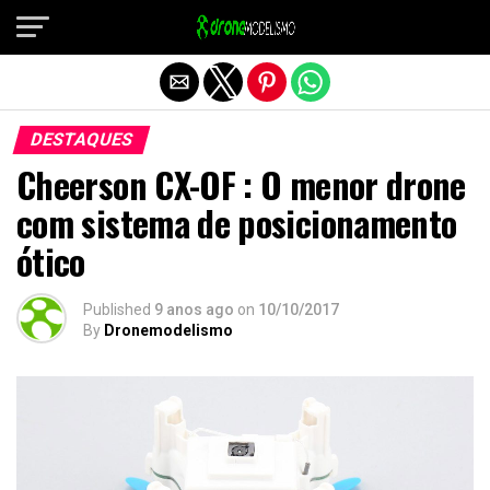
Sair da versão mobile
DESTAQUES
Cheerson CX-OF : O menor drone
com sistema de posicionamento
ótico
Published
9 anos ago
on
10/10/2017
By
Dronemodelismo