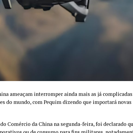
na ameaçam interromper ainda mais as já complicadas a
rtes do mundo, com Pequim dizendo que importará novas 
do Comércio da China na segunda-feira, foi declarado q
orativos ou de consumo para fins militares, notadament