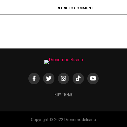
A Resposta da DJI às Alegações do FBI e da CISA
CLICK TO COMMENT
BUY THEME
Copyright © 2022 Dronemodelismo