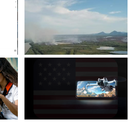
e Declara
Exploração do Impacto Ambiental com Drones na Serra
ssia
do Amolar
étua em
Defendendo Práticas e Promovendo Competição Justa: