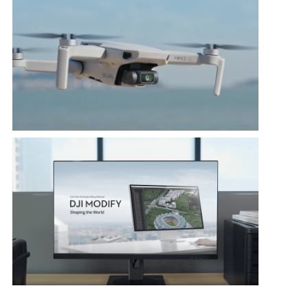
DJI Lança Atualização de Firmware para Mini 2 SE, em
Conformidade com Novas Regulamentações na China
DJI lança seu primeiro software inteligente de edição