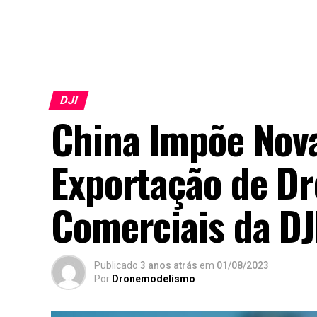
DJI
China Impõe Nova
Exportação de Dr
Comerciais da DJ
Publicado
3 anos atrás
em
01/08/2023
Por
Dronemodelismo