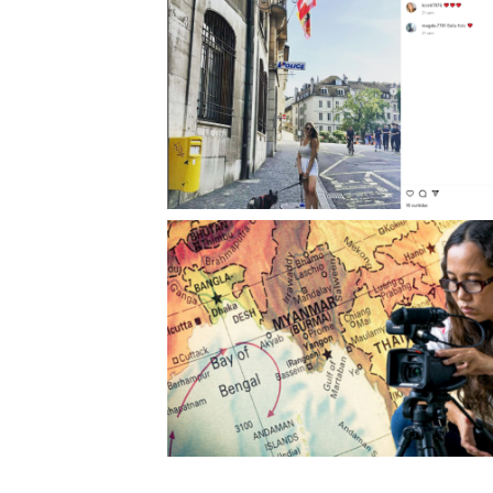
Dona de Esquema Multimilionário de Drones s
Culpada: Componentes de UAVs Enviados à Rú
Comprometem Segurança Internacional
Drone Leva Cineasta Birmanês à Prisão Perp