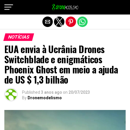
Sair da versão mobile
NOTÍCIAS
EUA envia à Ucrânia Drones
Switchblade e enigmáticos
Phoenix Ghost em meio a ajuda
de US $ 1,3 bilhão
Published
3 anos ago
on
20/07/2023
By
Dronemodelismo