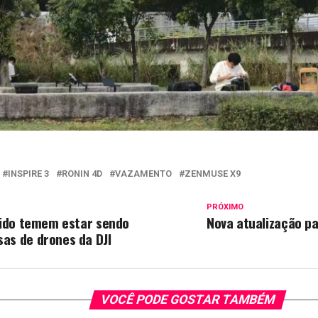
INSPIRE 3
RONIN 4D
VAZAMENTO
ZENMUSE X9
PRÓXIMO
Unido temem estar sendo
Nova atualização pa
as de drones da DJI
VOCÊ PODE GOSTAR TAMBÉM