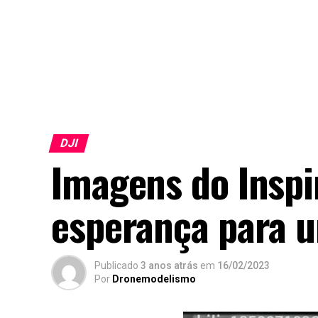
DJI
Imagens do Inspi
esperança para 
Publicado
3 anos atrás
em
16/02/2023
Por
Dronemodelismo