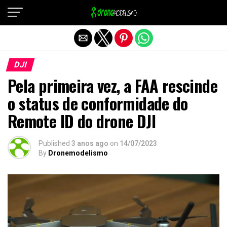
Sair da versão mobile
DJI
Pela primeira vez, a FAA rescinde
o status de conformidade do
Remote ID do drone DJI
Published
3 anos ago
on
14/07/2023
By
Dronemodelismo