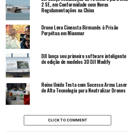
Vídeos HDR de câmera dupla 4K/60fps: imagens
2 SE, em Conformidade com Novas
épicas sem esforço
Regulamentações na China
Tempo máximo de voo de 46 minutos: tempo de
voo estendido
Drone Leva Cineasta Birmanês à Prisão
Perpétua em Mianmar
Fotos de câmera dupla de 48 MP: detalhes
superiores
Novo 04 Transmissão de Vídeo: Mais Alcance
DJI lança seu primeiro software inteligente
com Mais Estabilidade
de edição de modelos 3D DJI Modify
Dimensões do DJI Air 3
Reino Unido Testa com Sucesso Arma Laser
Drone DJI Air 3 aberto: 10,18 x 12,83 x 4,16″ (258,8 x
de Alta Tecnologia para Neutralizar Drones
326 x 105,8 mm)
Drone DJI Air 3 fechado: 8,14 x 3,95 x 3,58″ (207 x 100,5
x 91,1 mm)
CLICK TO COMMENT
Sistema de câmera primária