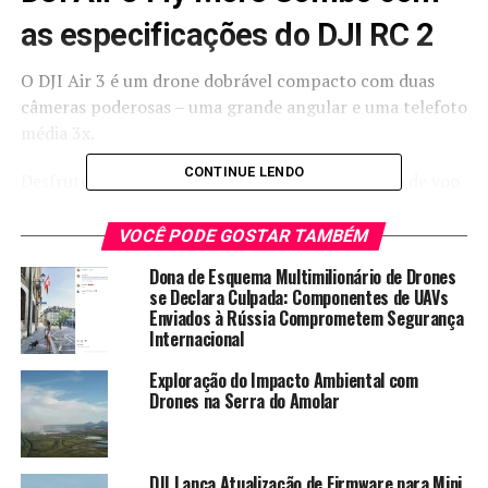
as especificações do DJI RC 2
O DJI Air 3 é um drone dobrável compacto com duas
câmeras poderosas – uma grande angular e uma telefoto
média 3x.
CONTINUE LENDO
Desfrute de voos otimizados com tempo máximo de voo
de 46 minutos, detecção de obstáculos omnidirecional e
transmissão de vídeo O4. E capture detalhes de tirar o
VOCÊ PODE GOSTAR TAMBÉM
fôlego de qualquer cena com fotos de câmera dupla de
Dona de Esquema Multimilionário de Drones
48 MP e vídeo 4K HDR. Com o DJI Air 3, filme com
se Declara Culpada: Componentes de UAVs
criatividade ilimitada e conte uma história visual ousada.
Enviados à Rússia Comprometem Segurança
Internacional
Tele grande angular e 3× média: assuntos que
Exploração do Impacto Ambiental com
contam uma história
Drones na Serra do Amolar
Detecção de obstáculos omnidirecional: proteção
total
DJI Lança Atualização de Firmware para Mini