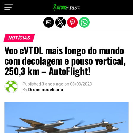
Sair da versão mobile
NOTÍCIAS
Voo eVTOL mais longo do mundo
com decolagem e pouso vertical,
250,3 km – AutoFlight!
Published
3 anos ago
on
03/03/2023
By
Dronemodelismo