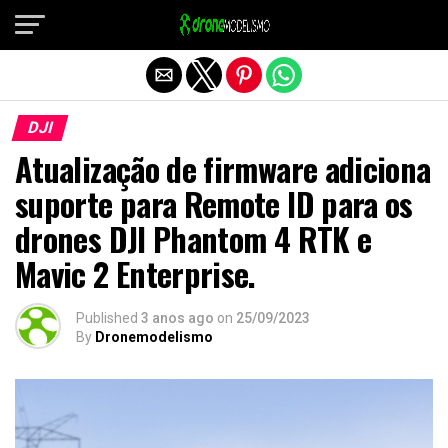
Sair da versão mobile
DJI
Atualização de firmware adiciona
suporte para Remote ID para os
drones DJI Phantom 4 RTK e
Mavic 2 Enterprise.
Published
3 anos ago
on
25/09/2023
By
Dronemodelismo