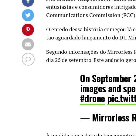
entusiastas e consumidores intrigados
Communications Commission (FCC) f
O enredo dessa história começou lá 
tão aguardado lançamento do DJI Mini
Segundo informações do Mirrorless Ru
dia 25 de setembro. Este anúncio ger
On September 2
images and sp
#drone
pic.twi
— Mirrorless 
À medida que a data de lançamento s