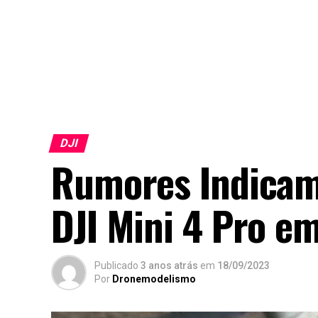
DJI
Rumores Indicam
DJI Mini 4 Pro e
Publicado
3 anos atrás
em
18/09/2023
Por
Dronemodelismo