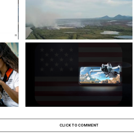
e Declara
Exploração do Impacto Ambiental com Drones na Serra
ssia
do Amolar
étua em
Defendendo Práticas e Promovendo Competição Justa:
A Resposta da DJI às Alegações do FBI e da CISA
CLICK TO COMMENT