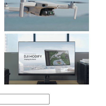
DJI Lança Atualização de Firmware para Mini 2 SE, em
Conformidade com Novas Regulamentações na China
DJI lança seu primeiro software inteligente de edição
de modelos 3D DJI Modify