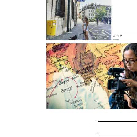
Dona de Esquema Multimilionário de Drones s
Culpada: Componentes de UAVs Enviados à Rú
Comprometem Segurança Internacional
Drone Leva Cineasta Birmanês à Prisão Perp
Mianmar