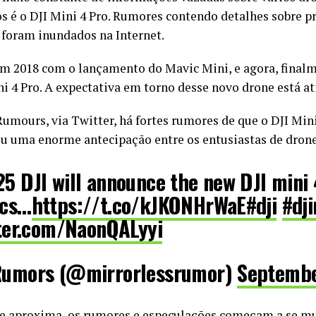
 é o DJI Mini 4 Pro. Rumores contendo detalhes sobre pre
oram inundados na Internet.
em 2018 com o lançamento do Mavic Mini, e agora, final
 4 Pro. A expectativa em torno desse novo drone está ati
mours, via Twitter, há fortes rumores de que o DJI Min
ou uma enorme antecipação entre os entusiastas de drone
5 DJI will announce the new DJI mini 
ecs…
https://t.co/kJKONHrWaE
#dji
#dj
tter.com/NaonQALyyi
Rumors (@mirrorlessrumor)
Septembe
e aproxima, os rumores e especulações começam a se mul