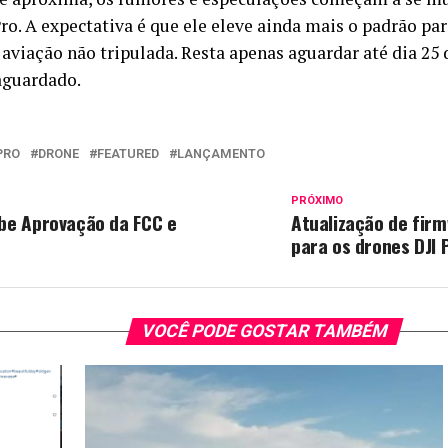
o. A expectativa é que ele eleve ainda mais o padrão pa
a aviação não tripulada. Resta apenas aguardar até dia 
aguardado.
 PRO
DRONE
FEATURED
LANÇAMENTO
PRÓXIMO
ebe Aprovação da FCC e
Atualização de fir
para os drones DJI 
VOCÊ PODE GOSTAR TAMBÉM