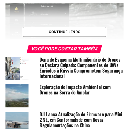
CONTINUE LENDO
VOCÊ PODE GOSTAR TAMBÉM
Dona de Esquema Multimilionário de Drones
se Declara Culpada: Componentes de UAVs
Enviados à Rússia Comprometem Segurança
Leva cerca de 30 segundos. Agora que o Integra Goggles
Internacional
está em modo de voo para o Mini 3, é só emparelhar o
goggles com o drone.
Exploração do Impacto Ambiental com
Drones na Serra do Amolar
Para colocar o Goggles Integra no modo de
emparelhamento, você pressiona e segura o botão liga /
desliga. Se você tiver o Goggles 2, o botão de
DJI Lança Atualização de Firmware para Mini
pareamento está bem ali no meio. Novamente, você só
2 SE, em Conformidade com Novas
Regulamentações na China
vai pressionar e segurar. Comece colocando os óculos no