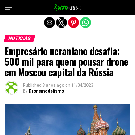
Sair da versão mobile
NOTÍCIAS
Empresário ucraniano desafia:
500 mil para quem pousar drone
em Moscou capital da Rússia
Published
3 anos ago
on
11/04/2023
By
Dronemodelismo