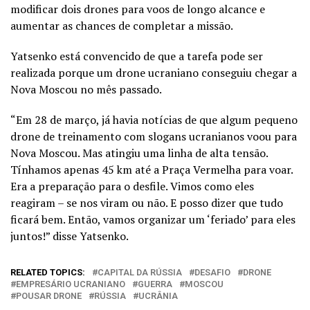
modificar dois drones para voos de longo alcance e
aumentar as chances de completar a missão.
Yatsenko está convencido de que a tarefa pode ser
realizada porque um drone ucraniano conseguiu chegar a
Nova Moscou no mês passado.
“Em 28 de março, já havia notícias de que algum pequeno
drone de treinamento com slogans ucranianos voou para
Nova Moscou. Mas atingiu uma linha de alta tensão.
Tínhamos apenas 45 km até a Praça Vermelha para voar.
Era a preparação para o desfile. Vimos como eles
reagiram – se nos viram ou não. E posso dizer que tudo
ficará bem. Então, vamos organizar um ‘feriado’ para eles
juntos!” disse Yatsenko.
RELATED TOPICS:
CAPITAL DA RÚSSIA
DESAFIO
DRONE
EMPRESÁRIO UCRANIANO
GUERRA
MOSCOU
POUSAR DRONE
RÚSSIA
UCRÂNIA