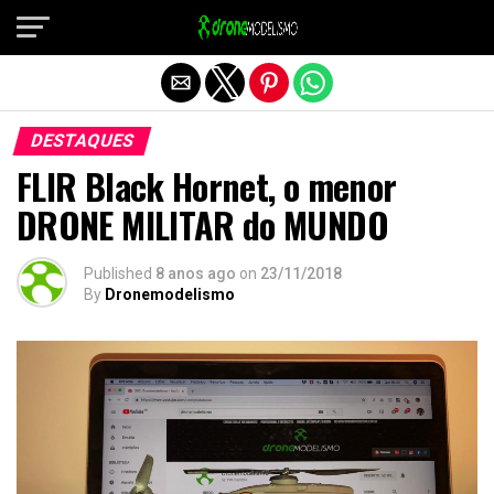
Sair da versão mobile
DESTAQUES
FLIR Black Hornet, o menor
DRONE MILITAR do MUNDO
Published
8 anos ago
on
23/11/2018
By
Dronemodelismo