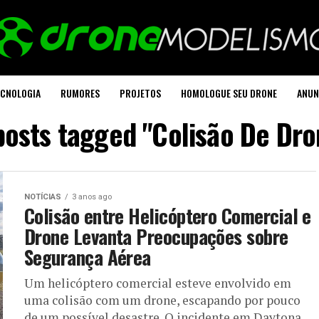
CNOLOGIA
RUMORES
PROJETOS
HOMOLOGUE SEU DRONE
ANUN
 posts tagged "Colisão De Dro
NOTÍCIAS
3 anos ago
Colisão entre Helicóptero Comercial e
Drone Levanta Preocupações sobre
Segurança Aérea
Um helicóptero comercial esteve envolvido em
uma colisão com um drone, escapando por pouco
de um possível desastre. O incidente em Daytona