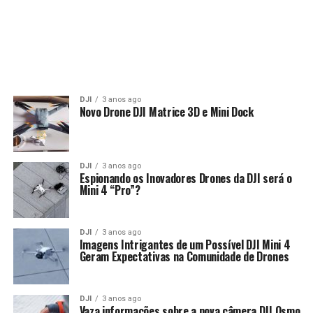
DJI
3 anos ago
Novo Drone DJI Matrice 3D e Mini Dock
DJI
3 anos ago
Espionando os Inovadores Drones da DJI será o
Mini 4 “Pro”?
DJI
3 anos ago
Imagens Intrigantes de um Possível DJI Mini 4
Geram Expectativas na Comunidade de Drones
DJI
3 anos ago
Vaza informações sobre a nova câmera DJI Osmo