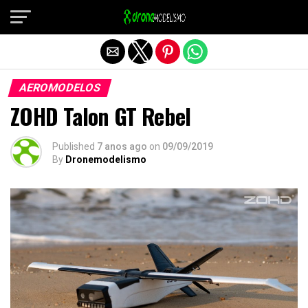
Sair da versão mobile
AEROMODELOS
ZOHD Talon GT Rebel
Published
7 anos ago
on
09/09/2019
By
Dronemodelismo