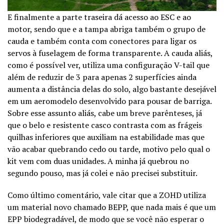
E finalmente a parte traseira dá acesso ao ESC e ao
motor, sendo que e a tampa abriga também o grupo de
cauda e também conta com conectores para ligar os
servos à fuselagem de forma transparente. A cauda aliás,
como é possível ver, utiliza uma configuração V-tail que
além de reduzir de 3 para apenas 2 superfícies ainda
aumenta a distância delas do solo, algo bastante desejável
em um aeromodelo desenvolvido para pousar de barriga.
Sobre esse assunto aliás, cabe um breve parênteses, já
que o belo e resistente casco contrasta com as frágeis
quilhas inferiores que auxiliam na estabilidade mas que
vão acabar quebrando cedo ou tarde, motivo pelo qual o
kit vem com duas unidades. A minha já quebrou no
segundo pouso, mas já colei e não precisei substituir.
Como último comentário, vale citar que a ZOHD utiliza
um material novo chamado BEPP, que nada mais é que um
EPP biodegradável, de modo que se você não esperar o