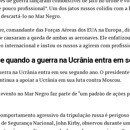
es de guerra lançaram combustível de jato no drone e 
pouco profissional”. Um dos jatos russos colidiu com a 
 descartá-lo no Mar Negro.
er, comandante das Forças Aéreas dos EUA na Europa , d
se causaram a queda de ambas as aeronaves. Ele enfatizo
o internacional e instou os russos a agirem com profiss
e quando a guerra na Ucrânia entra em 
uerra na Ucrânia entra em seu segundo ano. O presidente
ntinua a apoiar a Ucrânia em sua luta contra Moscou.
evento no Mar Negro faz parte de “um padrão de ações 
mportamento agressivo da tripulação russa é perigoso e 
 de Segurança Nacional, John Kirby, observou durante um 