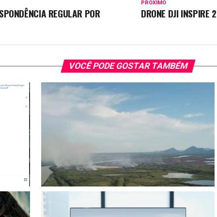
PRÓXIMO
SPONDÊNCIA REGULAR POR
DRONE DJI INSPIRE 
VOCÊ PODE GOSTAR TAMBÉM
e Declara
Exploração do Impacto Ambiental com Drones na Serra
ssia
do Amolar