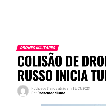
DRONES MILITARES
COLISÃO DE DRO
RUSSO INICIA T
Publicado
3 anos atrás
em
15/03/2023
Por
Dronemodelismo