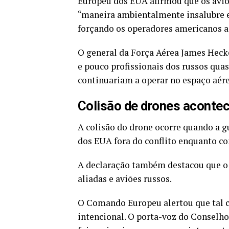
Europeu dos EUA afirmou que os aviõ
“maneira ambientalmente insalubre e 
forçando os operadores americanos a
O general da Força Aérea James Heck
e pouco profissionais dos russos qua
continuariam a operar no espaço aére
Colisão de drones acontec
A colisão do drone ocorre quando a g
dos EUA fora do conflito enquanto co
A declaração também destacou que o 
aliadas e aviões russos.
O Comando Europeu alertou que tal co
intencional. O porta-voz do Conselho