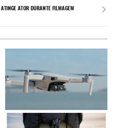
2 ATINGE ATOR DURANTE FILMAGEM
DJI Lança Atualização de Firmware para Mini 2 SE, em
Conformidade com Novas Regulamentações na China