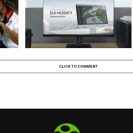
étua em
DJI lança seu primeiro software inteligente de edição
de modelos 3D DJI Modify
CLICK TO COMMENT