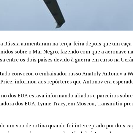
 a Rússia aumentaram na terça-feira depois que um caça
nidos sobre o Mar Negro, fazendo com que a aeronave não
a entre os dois países devido à guerra em curso na Ucrân
tado convocou o embaixador russo Anatoly Antonov a Was
Price, informou aos repórteres que Antonov era esperado
o dos EUA estava informando aliados e parceiros sobre 
ixadora dos EUA, Lynne Tracy, em Moscou, transmitiu pre
o um voo de rotina quando foi interceptado por dois ca