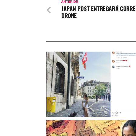
ANTERIOR
JAPAN POST ENTREGARÁ CORRE
DRONE
Dona de Esquema Multimilionário de Drones s
Culpada: Componentes de UAVs Enviados à Rú
Comprometem Segurança Internacional