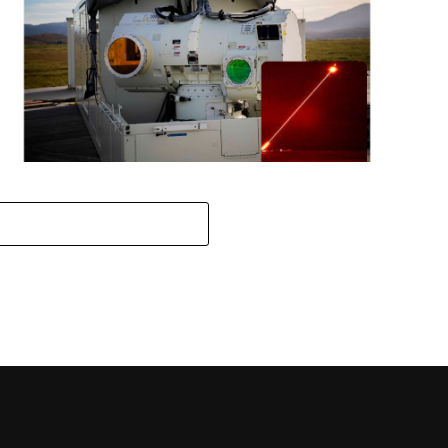
Reino Unido Testa com Sucesso Arma Laser de Alta
Tecnologia para Neutralizar Drones