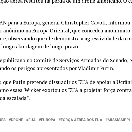
ação aérea resultou na perda de um drone americano. O c
 para a Europa, general Christopher Cavoli, informou o
r anônimo na Europa Oriental, que concedeu anonimato d
e, observando que ele demonstra a agressividade da con
 longo abordagem de longo prazo.
republicano no Comitê de Serviços Armados do Senado, en
cando os perigos apresentados por Vladimir Putin.
que Putin pretende dissuadir os EUA de apoiar a Ucrânia
omo esses. Wicker exortou os EUA a projetar força contra
da escalada”.
NES
DRONE
EUA
EUROPA
FORÇA AÉREA DOS EUA
MISSISSIPPI