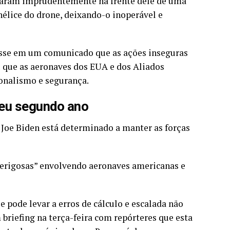
voaram imprudentemente na frente dele de uma
hélice do drone, deixando-o inoperável e
isse em um comunicado que as ações inseguras
u que as aeronaves dos EUA e dos Aliados
ionalismo e segurança.
seu segundo ano
 Joe Biden está determinado a manter as forças
perigosas” envolvendo aeronaves americanas e
pode levar a erros de cálculo e escalada não
briefing na terça-feira com repórteres que esta