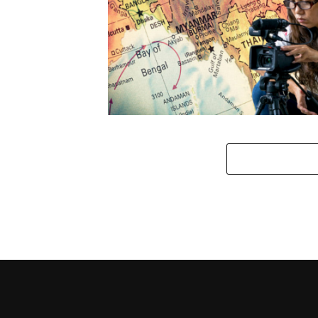
Drone Leva Cineasta Birmanês à Prisão Perp
Mianmar