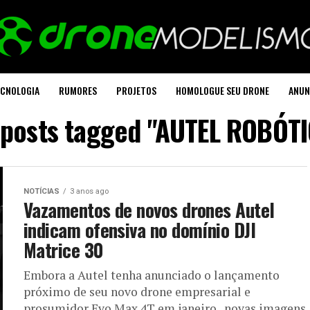
CNOLOGIA
RUMORES
PROJETOS
HOMOLOGUE SEU DRONE
ANUN
 posts tagged "AUTEL ROBÓT
NOTÍCIAS
3 anos ago
Vazamentos de novos drones Autel
indicam ofensiva no domínio DJI
Matrice 30
Embora a Autel tenha anunciado o lançamento
próximo de seu novo drone empresarial e
prosumidor Evo Max 4T em janeiro , novas imagens