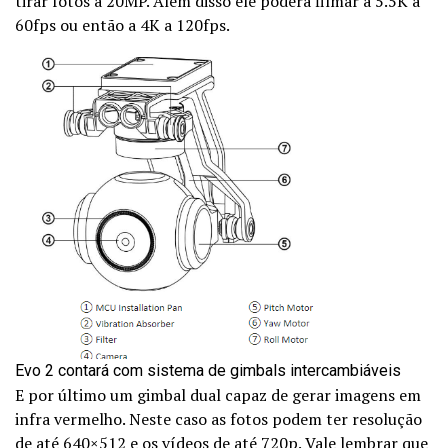
tirar fotos a 20MP. Além disso ele poderá filmar a 5.5K a
60fps ou então a 4K a 120fps.
Evo 2 contará com sistema de gimbals intercambiáveis
E por último um gimbal dual capaz de gerar imagens em
infra vermelho. Neste caso as fotos podem ter resolução
de até 640×512 e os vídeos de até 720p. Vale lembrar que