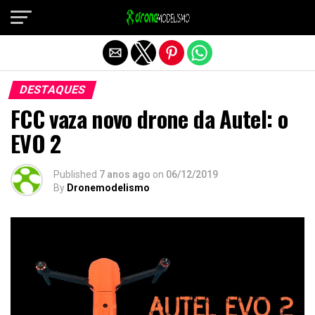
Sair da versão mobile
DESTAQUES
FCC vaza novo drone da Autel: o
EVO 2
Published
7 anos ago
on
06/12/2019
By
Dronemodelismo